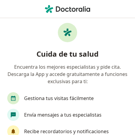
Men
Estrés • Bello, Antioquia
Búsquedas relacionadas
Otras enfermedades en Bello
Artrosis en Bello
Cuida de tu salud
Lupus Eritomatoso Sistémico (Lupus) en Bello
Encuentra los mejores especialistas y pide cita.
Obesidad en Bello
Descarga la App y accede gratuitamente a funciones
Trastorno del espectro autista (TEA) en Bello
exclusivas para ti:
Trastornos del aprendizaje en Bello
Gestiona tus visitas fácilmente
Ver más (4)
Más en esta categoría: Otras enfermedades en
Envía mensajes a tus especialistas
Página De Inicio
Enfermedades
Estrés
Bello
Cambiar de ciudad
Recibe recordatorios y notificaciones