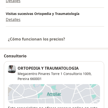
Detalles
Visitas sucesivas Ortopedia y Traumatología
Detalles
¿Cómo funcionan los precios?
Consultorio
ORTOPEDIA Y TRAUMATOLOGIA
Megacentro Pinares Torre 1 Consultorio 1009,
Pereira
660001
Ampliar
se abre en una nueva pestañ
Disponibilidad