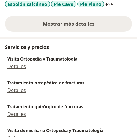
a11y_sr_m
Espolón calcáneo
Pie Cavo
Pie Plano
+25
Mostrar más detalles
sobre la experiencia
Servicios y precios
Visita Ortopedia y Traumatología
Detalles
Tratamiento ortopédico de fracturas
Detalles
Tratamiento quirúrgico de fracturas
Detalles
Visita domiciliaria Ortopedia y Traumatología