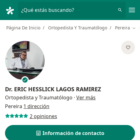
Men
¿Qué estás buscando?
Página De Inicio
Ortopedista Y Traumatólogo
Pereira
Cam
Dr.
ERIC HESSLICK LAGOS RAMIREZ
sobre las especial
Ortopedista y Traumatólogo
·
Ver más
Pereira
1 dirección
2 opiniones
Información de contacto