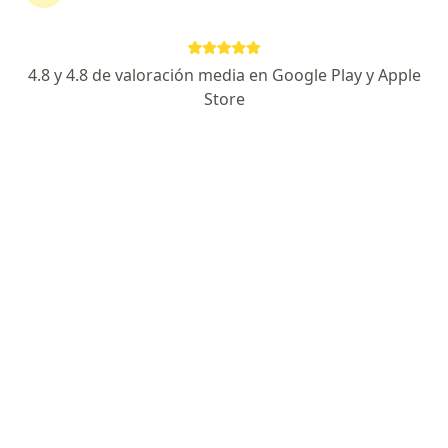
Página De Inicio
Enfermedades
Hemorragia Uterina Anormal
Ibagué
Cambiar de ciudad
4.8 y 4.8 de valoración media en Google Play y Apple
Store
No hemos encontrado ningún Hemorragia