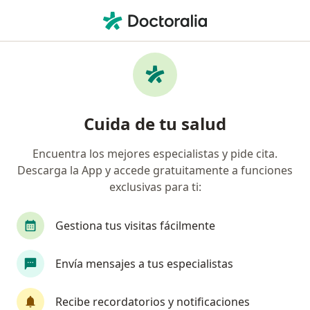
Men
Hemorragia Uterina Anormal • Ibagué, Tolima
Búsquedas relacionadas
Otras enfermedades en Ibagué
Síndrome de ovarios poliquísticos (SOP/SOMP) en
Cuida de tu salud
Ibagué
Miomas en Ibagué
Encuentra los mejores especialistas y pide cita.
Descarga la App y accede gratuitamente a funciones
Quiste ovárico en Ibagué
exclusivas para ti:
Embarazo en Ibagué
Gestiona tus visitas fácilmente
Endometriosis en Ibagué
Ver más (15)
Envía mensajes a tus especialistas
Más en esta categoría: Otras enfermedades 
Recibe recordatorios y notificaciones