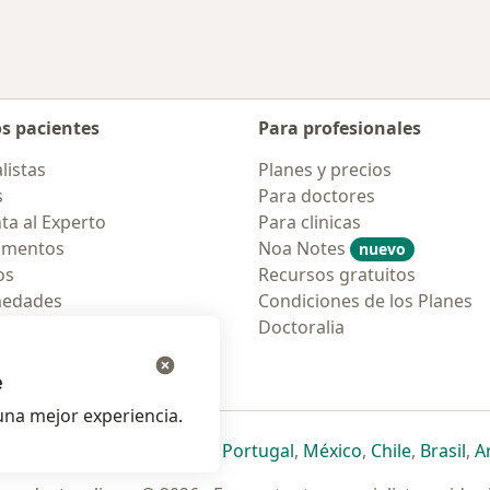
os pacientes
Para profesionales
listas
Planes y precios
s
Para doctores
ta al Experto
Para clinicas
amentos
Noa Notes
nuevo
os
Recursos gratuitos
medades
Condiciones de los Planes
tas Frecuentes
Doctoralia
ión para móvil
e
na mejor experiencia.
ueva pestaña
en una nueva pestaña
e abre en una nueva pestaña
se abre en una nueva pestaña
se abre en una nueva pestaña
se abre en una nueva pestaña
se abre en una nueva p
se abre en una
se abre e
se
Italia
,
Deutschland
,
Česko
,
Portugal
,
México
,
Chile
,
Brasil
,
A