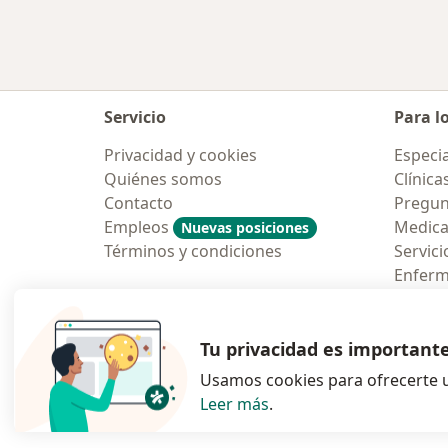
Servicio
Para l
Privacidad y cookies
Especia
Quiénes somos
Clínica
Contacto
Pregun
Empleos
Medic
Nuevas posiciones
Términos y condiciones
Servici
Enfer
Pregun
Aplicac
Tu privacidad es important
Usamos cookies para ofrecerte u
Leer más
.
se abre en una n
se abre 
s
Polska
,
Türkiye
,
España
,