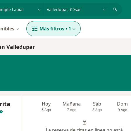
dad, enfermedad o nombre
p. ej. Bogotá
nibles
Más filtros
•
1
 en Valledupar
rita
Hoy
Mañana
Sáb
Dom
6 Ago
7 Ago
8 Ago
9 Ago
La reserva de citas en línea no está