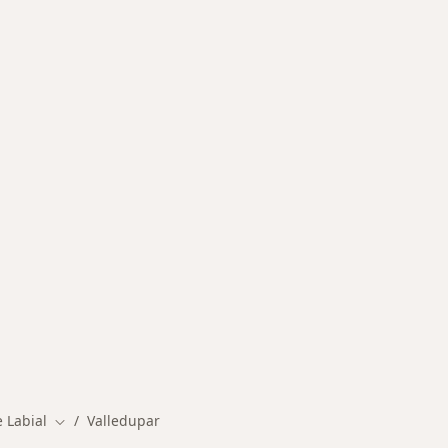
rmedades en Valledupar
 Labial
Valledupar
Cambiar de ciudad