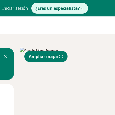
Iniciar sesión
¿Eres un especialista?
Ampliar mapa
Lun
Mar
Mié
10 Ago
11 Ago
12 Ago