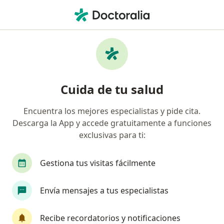
Men
Hiperlipidemia • Barranquilla, Atlántico
Filtros
• 1
Seguro
Mapa
Especialistas en Hiperlipidemia en
Cuida de tu salud
Barranquilla
Encuentra los mejores especialistas y pide cita.
Descarga la App y accede gratuitamente a funciones
¿Qué especialidad estás buscando?
exclusivas para ti:
Especialista en Medicina Familiar
Nutriólogo
Gestiona tus visitas fácilmente
Envía mensajes a tus especialistas
Recibe recordatorios y notificaciones