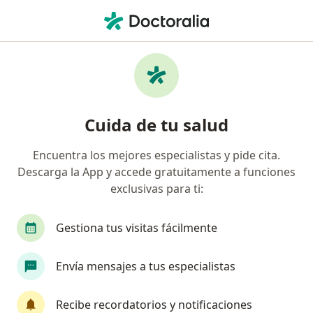
Men
Gripe • Barranquilla, Atlántico
Filtros
• 1
Seguro
Mapa
Especialistas en Gripe en Barranquilla
Cuida de tu salud
Encuentra los mejores especialistas y pide cita.
¿Qué especialidad estás buscando?
Descarga la App y accede gratuitamente a funciones
Médico general
Especialista en Medicina Famil
exclusivas para ti:
Gestiona tus visitas fácilmente
Envía mensajes a tus especialistas
Recibe recordatorios y notificaciones