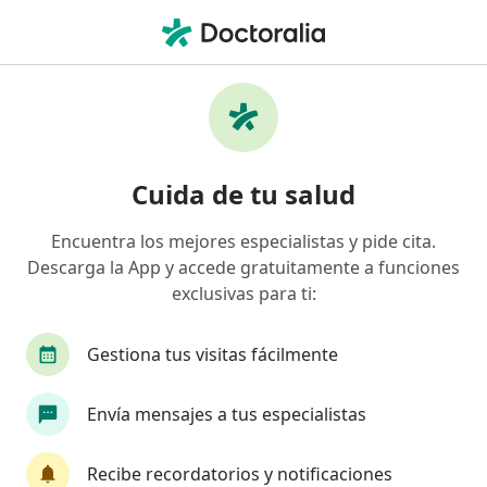
Men
Dolor De Cabeza Por Migraña • Barranquilla, Atlántico
Filtros
• 1
Seguro
Mapa
Especialistas en Dolor de cabeza por
Cuida de tu salud
migraña en Barranquilla
Encuentra los mejores especialistas y pide cita.
Descarga la App y accede gratuitamente a funciones
¿Qué especialidad estás buscando?
exclusivas para ti:
Médico general
Especialista en Medicina Famil
Gestiona tus visitas fácilmente
Envía mensajes a tus especialistas
Recibe recordatorios y notificaciones