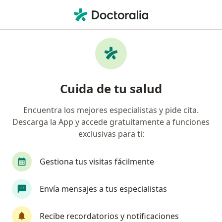
Men
Implante Dental Enfermo • Cali, Valle del Cauca
Filtros
• 1
Seguro
Mapa
Especialistas en Implante dental enfermo
Cuida de tu salud
en Cali
Encuentra los mejores especialistas y pide cita.
Descarga la App y accede gratuitamente a funciones
¿Qué especialidad estás buscando?
exclusivas para ti:
Odontólogo
Ortodoncista
Cirujano maxil
Gestiona tus visitas fácilmente
Envía mensajes a tus especialistas
Recibe recordatorios y notificaciones