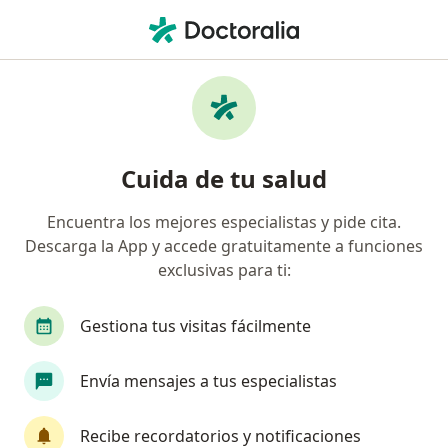
Men
Implantes Dentales • Zipaquirá, Cundinamarca
Filtros
• 1
Seguro
Mapa
Especialistas en Implantes dentales en
Cuida de tu salud
Zipaquirá
Encuentra los mejores especialistas y pide cita.
Descarga la App y accede gratuitamente a funciones
¿Qué especialidad estás buscando?
exclusivas para ti:
Odontólogo
Cirujano maxilofacial
Fisiot
Gestiona tus visitas fácilmente
Envía mensajes a tus especialistas
Recibe recordatorios y notificaciones