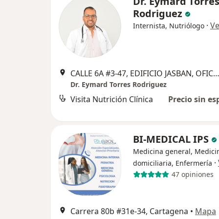
Dr. Eymard Torre
Rodriguez
·
Ve
Internista, Nutriólogo
CALLE 6A #3-47, EDIFICIO JASBAN, OFICINA 506, Cart
Dr. Eymard Torres Rodriguez
Visita Nutrición Clínica
Precio sin es
BI-MEDICAL IPS
Medicina general, Medici
·
domiciliaria, Enfermería
47 opiniones
Carrera 80b #31e-34, Cartagena
•
Mapa