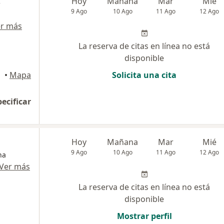
s
Hoy
Mañana
Mar
Mié
9 Ago
10 Ago
11 Ago
12 Ago
r más
La reserva de citas en línea no está
disponible
agena
•
Mapa
Solicita una cita
pecificar
Hoy
Mañana
Mar
Mié
9 Ago
10 Ago
11 Ago
12 Ago
na
Ver más
La reserva de citas en línea no está
disponible
Mostrar perfil