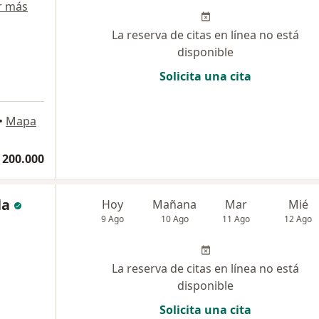
r más
La reserva de citas en línea no está
disponible
Solicita una cita
•
Mapa
 200.000
la
Hoy
Mañana
Mar
Mié
9 Ago
10 Ago
11 Ago
12 Ago
La reserva de citas en línea no está
disponible
Solicita una cita