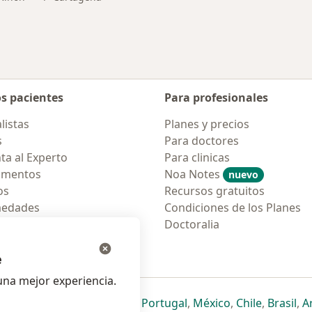
os pacientes
Para profesionales
listas
Planes y precios
s
Para doctores
ta al Experto
Para clinicas
amentos
Noa Notes
nuevo
os
Recursos gratuitos
medades
Condiciones de los Planes
tas Frecuentes
Doctoralia
ión para móvil
e
na mejor experiencia.
ueva pestaña
en una nueva pestaña
e abre en una nueva pestaña
se abre en una nueva pestaña
se abre en una nueva pestaña
se abre en una nueva pestaña
se abre en una nueva p
se abre en una
se abre e
se
Italia
,
Deutschland
,
Česko
,
Portugal
,
México
,
Chile
,
Brasil
,
A