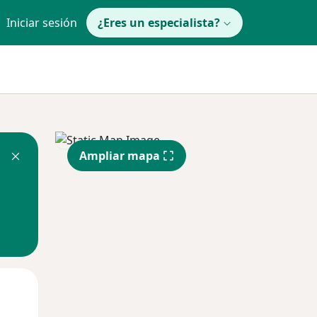
Iniciar sesión
¿Eres un especialista?
Ampliar mapa
Jue
Vie
Sáb
13 Ago
14 Ago
15 Ago