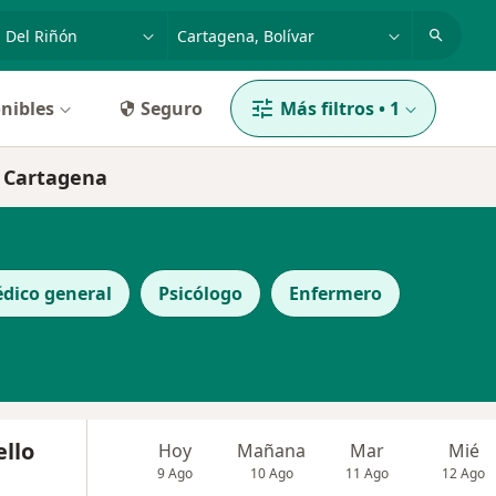
dad, enfermedad o nombre
p. ej. Bogotá
nibles
Seguro
Más filtros
•
1
n Cartagena
dico general
Psicólogo
Enfermero
ello
Hoy
Mañana
Mar
Mié
9 Ago
10 Ago
11 Ago
12 Ago