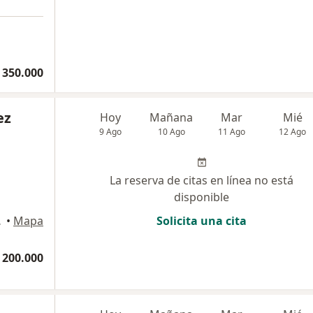
 350.000
ez
Hoy
Mañana
Mar
Mié
9 Ago
10 Ago
11 Ago
12 Ago
La reserva de citas en línea no está
disponible
var, Cartagena
•
Mapa
Solicita una cita
 200.000