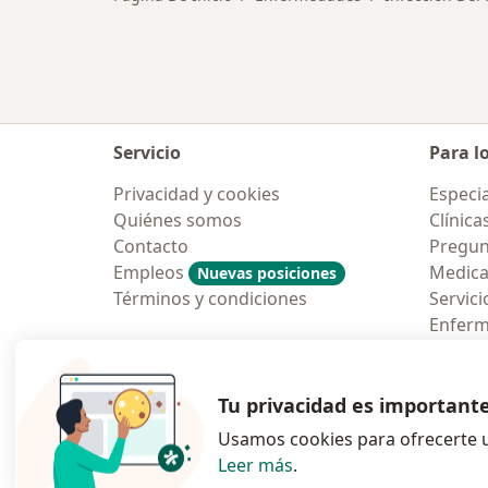
Servicio
Para l
Privacidad y cookies
Especia
Quiénes somos
Clínica
Contacto
Pregun
Empleos
Medic
Nuevas posiciones
Términos y condiciones
Servici
Enfer
Pregun
Aplicac
Tu privacidad es important
Usamos cookies para ofrecerte u
Leer más
.
se abre en una n
se abre 
s
Polska
,
Türkiye
,
España
,