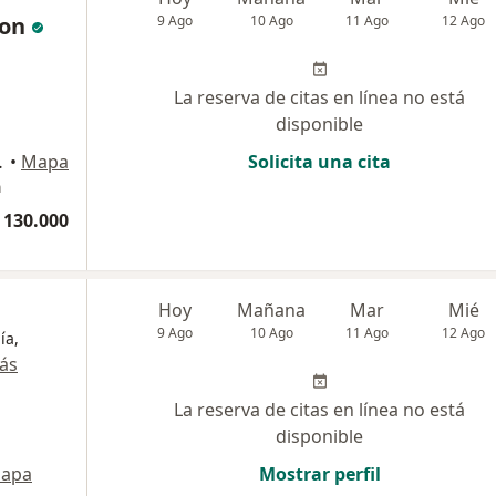
ron
9 Ago
10 Ago
11 Ago
12 Ago
La reserva de citas en línea no está
disponible
ta Lucia, Cartagena
•
Mapa
Solicita una cita
a
 130.000
Hoy
Mañana
Mar
Mié
9 Ago
10 Ago
11 Ago
12 Ago
ía,
ás
La reserva de citas en línea no está
disponible
apa
Mostrar perfil