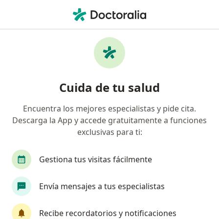
Men
Lesión Del Ligamento Cruzado Anterior Lca • Usaquen, Cundinamarca
Filtros
• 1
Seguro
Mapa
Especialistas en Lesión del Ligamento
Cuida de tu salud
Cruzado Anterior (LCA) en Usaquen
Encuentra los mejores especialistas y pide cita.
Descarga la App y accede gratuitamente a funciones
¿Qué especialidad estás buscando?
exclusivas para ti:
Ortopedista y Traumatólogo
Gestiona tus visitas fácilmente
Cirujano general
Fisioterapeuta
Envía mensajes a tus especialistas
Especialista en Medicina Deportiva
Recibe recordatorios y notificaciones
Otorrinolaringólogo
Ver más