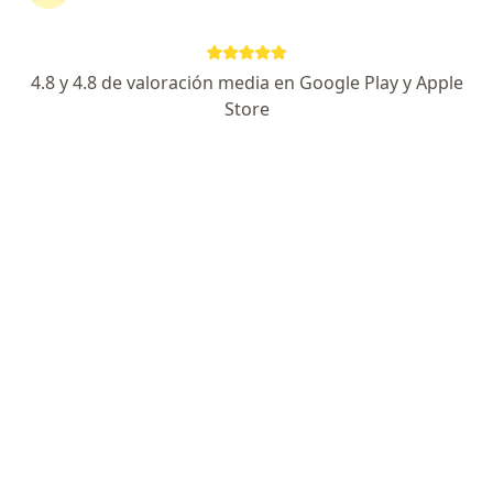
4.8 y 4.8 de valoración media en Google Play y Apple
Store
Dra. Juliana González Gil
·
Ver más
Ortopedista y traumatóloga
14 opiniones
Experta en enfermedades y lesiones de la Rodilla
Formación académica en programas de Alta
Calidad
Mis pacientes sienten TIEMPO DE
CALIDAD/SEGURIDAD