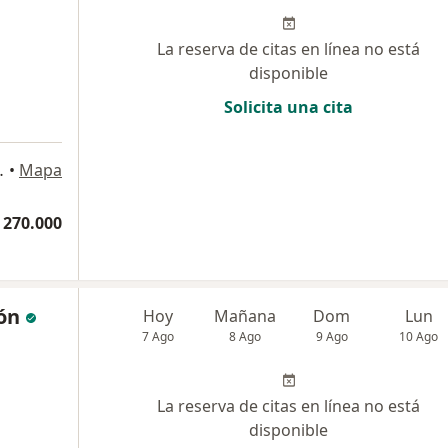
La reserva de citas en línea no está
disponible
Solicita una cita
a
torio 07, Medellín
•
Mapa
 270.000
ón
Hoy
Mañana
Dom
Lun
7 Ago
8 Ago
9 Ago
10 Ago
La reserva de citas en línea no está
disponible