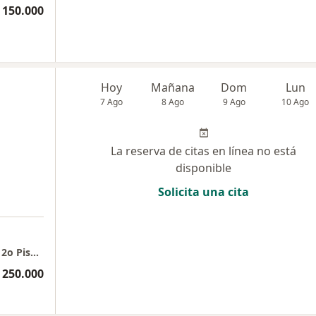
 150.000
Hoy
Mañana
Dom
Lun
7 Ago
8 Ago
9 Ago
10 Ago
La reserva de citas en línea no está
disponible
Solicita una cita
Neurum IPS, Centro Comercial Punto Clave, 2o Piso, local 207
 250.000