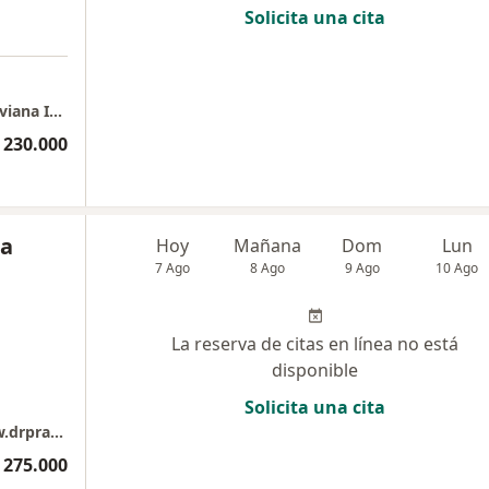
Solicita una cita
Consulta Dermatologia en Medellin - DRA Viviana Ibagón Pardo
 230.000
da
Hoy
Mañana
Dom
Lun
7 Ago
8 Ago
9 Ago
10 Ago
La reserva de citas en línea no está
disponible
Solicita una cita
Dr. Christian Prada/Skin Group. https://www.drpradaskingroup.com
 275.000