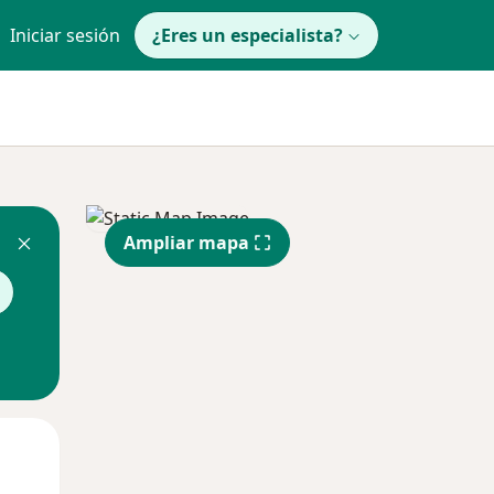
Iniciar sesión
¿Eres un especialista?
Ampliar mapa
Mar
Mié
Jue
11 Ago
12 Ago
13 Ago