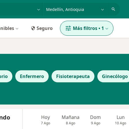
dad, enfermedad o nombre
p. ej. Bogotá
nibles
Seguro
Más filtros
•
1
orio
Enfermero
Fisioterapeuta
Ginecólogo
ando
Hoy
Mañana
Dom
Lun
7 Ago
8 Ago
9 Ago
10 Ago