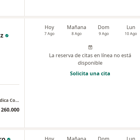
Hoy
Mañana
Dom
Lun
z
7 Ago
8 Ago
9 Ago
10 Ago
La reserva de citas en línea no está
disponible
Solicita una cita
Centro Comercial Mayorca Etapa 2 Plaza Médica Consultorio 1110/1112
 260.000
ro
Hoy
Mañana
Dom
Lun