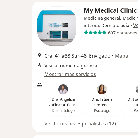
My Medical Clini
Medicina general, Medici
·
V
interna, Dermatología
607 opiniones
Cra. 41 #38 Sur-48, Envigado
•
Mapa
Visita medicina general
Mostrar más servicios
Dra. Angelica
Dra. Tatiana
Dr. I
Zuñiga Quiñones
Corredor
R
Dermatólogo
Psicólogo
Pe
Ver todos los especialistas (12)