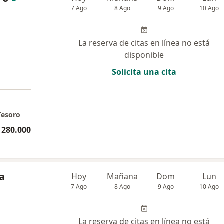
7 Ago
8 Ago
9 Ago
10 Ago
La reserva de citas en línea no está
disponible
Solicita una cita
Tesoro
 280.000
ia
Hoy
Mañana
Dom
Lun
7 Ago
8 Ago
9 Ago
10 Ago
La reserva de citas en línea no está