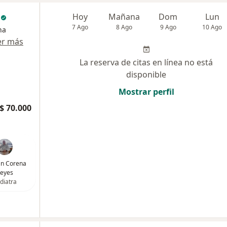
c
Hoy
Mañana
Dom
Lun
7 Ago
8 Ago
9 Ago
10 Ago
na
er más
La reserva de citas en línea no está
disponible
Mostrar perfil
$ 70.000
ván Corena
eyes
diatra