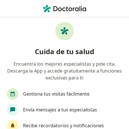
Men
Lumbalgia Escoliosis Sacroileitis • Cali, Valle del Cauca
Filtros
• 1
Seguro
Mapa
Especialistas en Lumbalgia, escoliosis,
Cuida de tu salud
sacroileitis en Cali
Encuentra los mejores especialistas y pide cita.
Descarga la App y accede gratuitamente a funciones
¿Qué especialidad estás buscando?
exclusivas para ti:
Fisioterapeuta
Terapeuta complementario
Gestiona tus visitas fácilmente
Envía mensajes a tus especialistas
Recibe recordatorios y notificaciones