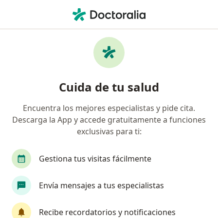
Men
Cervicalgia • Cali, Valle del Cauca
Filtros
• 1
Seguro
Mapa
Especialistas en Cervicalgia en Cali
Cuida de tu salud
Encuentra los mejores especialistas y pide cita.
¿Qué especialidad estás buscando?
Descarga la App y accede gratuitamente a funciones
Fisioterapeuta
Terapeuta complementario
exclusivas para ti:
Gestiona tus visitas fácilmente
Envía mensajes a tus especialistas
Recibe recordatorios y notificaciones