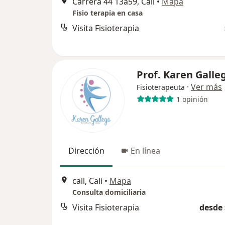
Carrera 44 13a59, Cali
•
Mapa
Fisio terapia en casa
Visita Fisioterapia
Prof. Karen Galle
·
Ver más
Fisioterapeuta
1 opinión
Dirección
En línea
call, Cali
•
Mapa
Consulta domiciliaria
Visita Fisioterapia
desde 