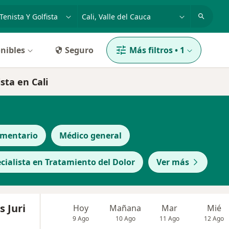
dad, enfermedad o nombre
p. ej. Bogotá
nibles
Seguro
Más filtros
•
1
sta en Cali
ementario
Médico general
cialista en Tratamiento del Dolor
Ver más
s Juri
Hoy
Mañana
Mar
Mié
9 Ago
10 Ago
11 Ago
12 Ago