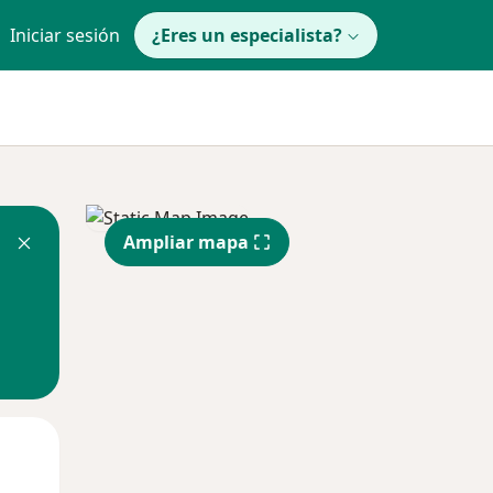
Iniciar sesión
¿Eres un especialista?
Ampliar mapa
Jue
Vie
Sáb
13 Ago
14 Ago
15 Ago