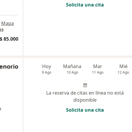
Solicita una cita
Mapa
03
$ 85.000
Tenorio
Hoy
Mañana
Mar
Mié
9 Ago
10 Ago
11 Ago
12 Ago
La reserva de citas en línea no está
disponible
e
Solicita una cita