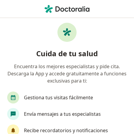
Men
Mastitis • Medellín, Antioquia
Filtros
• 1
Seguro
Mapa
Especialistas en Mastitis en Medellín
Cuida de tu salud
Encuentra los mejores especialistas y pide cita.
¿Qué especialidad estás buscando?
Descarga la App y accede gratuitamente a funciones
Ginecólogo
Internista
Urólogo
Anest
exclusivas para ti:
Gestiona tus visitas fácilmente
Envía mensajes a tus especialistas
Recibe recordatorios y notificaciones