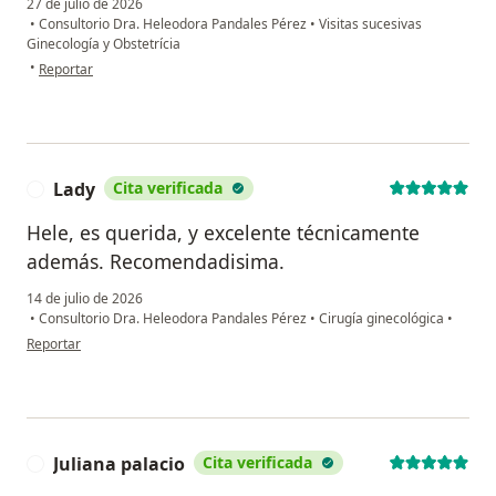
27 de julio de 2026
•
Consultorio Dra. Heleodora Pandales Pérez
•
Visitas sucesivas
Ginecología y Obstetrícia
en opinión del usuario María Camila Velásquez
•
Reportar
Lady
Cita verificada
L
Hele, es querida, y excelente técnicamente
además. Recomendadisima.
14 de julio de 2026
•
Consultorio Dra. Heleodora Pandales Pérez
•
Cirugía ginecológica
•
en opinión del usuario Lady
Reportar
Juliana palacio
Cita verificada
J