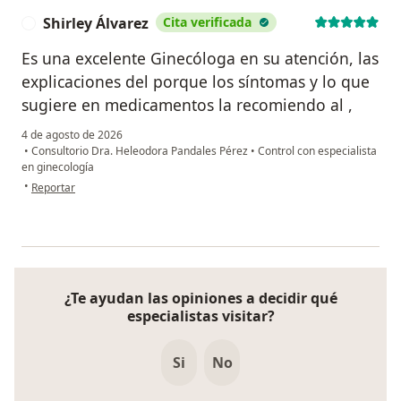
Shirley Álvarez
Cita verificada
S
Es una excelente Ginecóloga en su atención, las
explicaciones del porque los síntomas y lo que
sugiere en medicamentos la recomiendo al ,
4 de agosto de 2026
•
Consultorio Dra. Heleodora Pandales Pérez
•
Control con especialista
en ginecología
en opinión del usuario Shirley Álvarez
•
Reportar
¿Te ayudan las opiniones a decidir qué
especialistas visitar?
Si
No