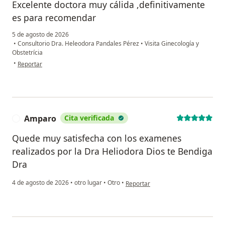
Excelente doctora muy cálida ,definitivamente
es para recomendar
5 de agosto de 2026
•
Consultorio Dra. Heleodora Pandales Pérez
•
Visita Ginecología y
Obstetrícia
en opinión del usuario Liliana
•
Reportar
Amparo
Cita verificada
A
Quede muy satisfecha con los examenes
realizados por la Dra Heliodora Dios te Bendiga
Dra
en opinión del usuario Amparo
4 de agosto de 2026
•
otro lugar
•
Otro
•
Reportar