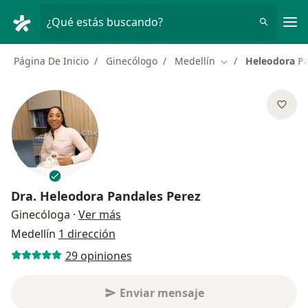
Men
¿Qué estás buscando?
Página De Inicio
Ginecólogo
Medellín
Heleodora Pa
Cambiar de ciudad
Dra.
Heleodora Pandales Perez
sobre las especializaciones
Ginecóloga
·
Ver más
Medellín
1 dirección
29 opiniones
Enviar mensaje