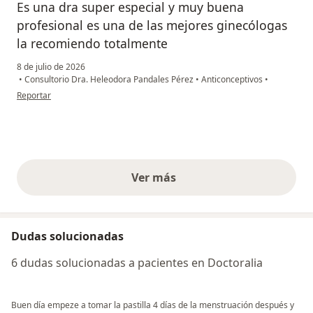
Es una dra super especial y muy buena
profesional es una de las mejores ginecólogas
la recomiendo totalmente
8 de julio de 2026
•
Consultorio Dra. Heleodora Pandales Pérez
•
Anticonceptivos
•
en opinión del usuario Juliana palacio
Reportar
Ver más
opiniones anteriores
Dudas solucionadas
6 dudas solucionadas a pacientes en Doctoralia
Buen día empeze a tomar la pastilla 4 días de la menstruación después y