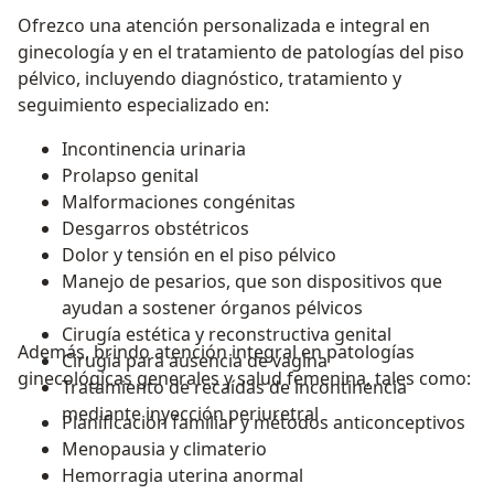
Ofrezco una atención personalizada e integral en
ginecología y en el tratamiento de patologías del piso
pélvico, incluyendo diagnóstico, tratamiento y
seguimiento especializado en:
Incontinencia urinaria
Prolapso genital
Malformaciones congénitas
Desgarros obstétricos
Dolor y tensión en el piso pélvico
Manejo de pesarios, que son dispositivos que
ayudan a sostener órganos pélvicos
Cirugía estética y reconstructiva genital
Además, brindo atención integral en patologías
Cirugía para ausencia de vagina
ginecológicas generales y salud femenina, tales como:
Tratamiento de recaídas de incontinencia
mediante inyección periuretral
Planificación familiar y métodos anticonceptivos
Menopausia y climaterio
Hemorragia uterina anormal