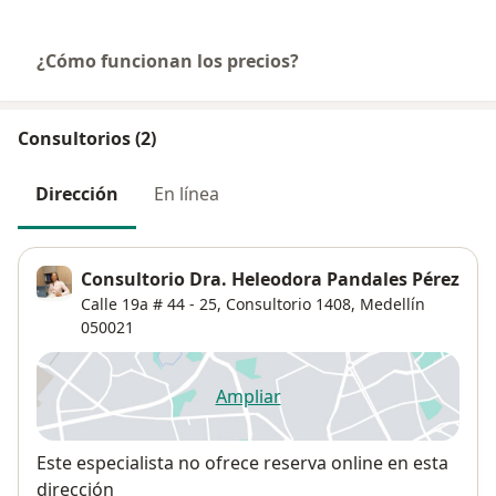
¿Cómo funcionan los precios?
Consultorios (2)
Dirección
En línea
Consultorio Dra. Heleodora Pandales Pérez
Calle 19a # 44 - 25,
Consultorio 1408,
Medellín
050021
Ampliar
se abre en una nueva pestañ
Disponibilidad
Este especialista no ofrece reserva online en esta
dirección