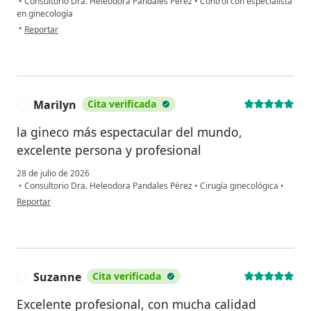
•
Consultorio Dra. Heleodora Pandales Pérez
•
Control con especialista
en ginecología
en opinión del usuario Nora Alba Ortiz
•
Reportar
Marilyn
Cita verificada
M
la gineco más espectacular del mundo,
excelente persona y profesional
28 de julio de 2026
•
Consultorio Dra. Heleodora Pandales Pérez
•
Cirugía ginecológica
•
en opinión del usuario Marilyn
Reportar
Suzanne
Cita verificada
S
Excelente profesional, con mucha calidad