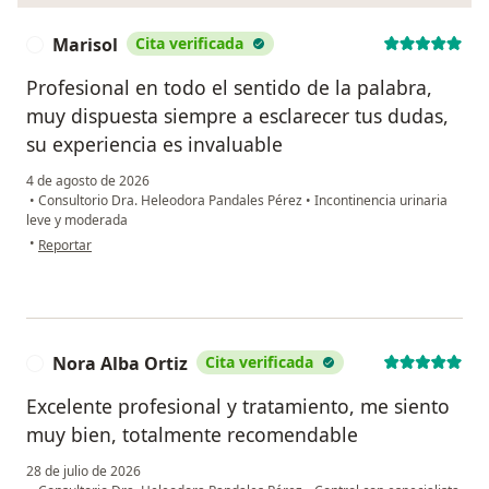
Marisol
Cita verificada
M
Profesional en todo el sentido de la palabra,
muy dispuesta siempre a esclarecer tus dudas,
su experiencia es invaluable
4 de agosto de 2026
•
Consultorio Dra. Heleodora Pandales Pérez
•
Incontinencia urinaria
leve y moderada
en opinión del usuario Marisol
•
Reportar
Nora Alba Ortiz
Cita verificada
N
Excelente profesional y tratamiento, me siento
muy bien, totalmente recomendable
28 de julio de 2026