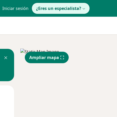
Iniciar sesión
¿Eres un especialista?
Ampliar mapa
Mar
Mié
Jue
11 Ago
12 Ago
13 Ago