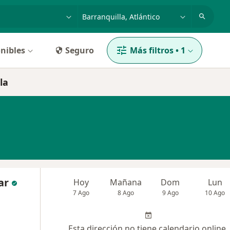
dad, enfermedad o nombre
p. ej. Bogotá
nibles
Seguro
Más filtros
•
1
la
ar
Hoy
Mañana
Dom
Lun
7 Ago
8 Ago
9 Ago
10 Ago
Esta dirección no tiene calendario online.