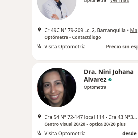
Optómetra
Cr 49C N° 79-209 Lc. 2, Barranquilla
•
Ma
Optómetra - Contactólogo
Visita Optometría
Precio sin es
Dra. Nini Johana
Alvarez
Optómetra
Cra 54 N° 72-147 local 114 - Cra 43 N°36-05 local 12 Tropical Centro, Barranquilla
Centro visual 20/20 - optica 20/20 plus
Visita Optometría
desde 