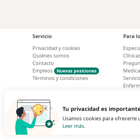
Servicio
Para l
Privacidad y cookies
Especia
Quiénes somos
Clínica
Contacto
Pregun
Empleos
Medic
Nuevas posiciones
Términos y condiciones
Servici
Enfer
Pregun
Aplicac
Tu privacidad es important
Usamos cookies para ofrecerte u
Leer más
.
se abre en una n
se abre 
s
Polska
,
Türkiye
,
España
,