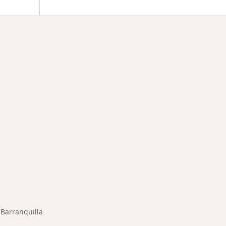
rmedades en Barranquilla
Barranquilla
iar de ciudad