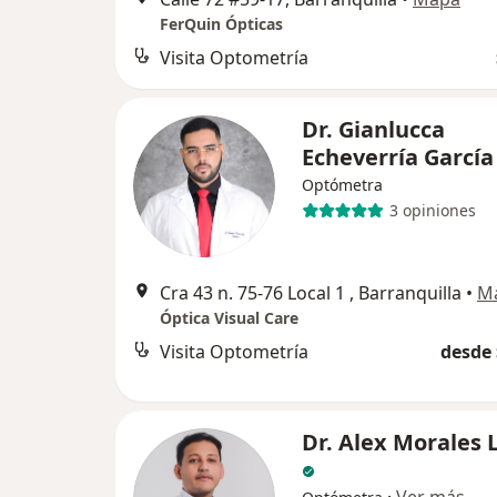
FerQuin Ópticas
Visita Optometría
Dr. Gianlucca
Echeverría García
Optómetra
3 opiniones
Cra 43 n. 75-76 Local 1 , Barranquilla
•
M
Óptica Visual Care
Visita Optometría
desde 
Dr. Alex Morales 
·
Ver más