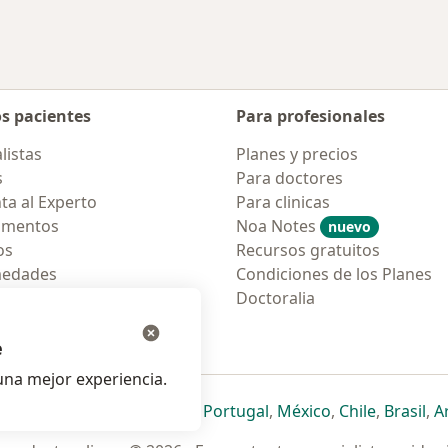
os pacientes
Para profesionales
listas
Planes y precios
s
Para doctores
ta al Experto
Para clinicas
amentos
Noa Notes
nuevo
os
Recursos gratuitos
medades
Condiciones de los Planes
tas Frecuentes
Doctoralia
ión para móvil
e
na mejor experiencia.
ueva pestaña
en una nueva pestaña
e abre en una nueva pestaña
se abre en una nueva pestaña
se abre en una nueva pestaña
se abre en una nueva pestaña
se abre en una nueva p
se abre en una
se abre e
se
Italia
,
Deutschland
,
Česko
,
Portugal
,
México
,
Chile
,
Brasil
,
A