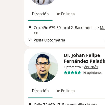
Dirección
En línea
Cra. 49c #79-50 local 2, Barranquilla
•
Ma
COI
Visita Optometría
Dr. Johan Felipe
Fernández Paladi
·
Ver más
Optómetra
19 opiniones
Dirección
En línea
Calle 72 #59-17, Barranquilla
•
Mapa