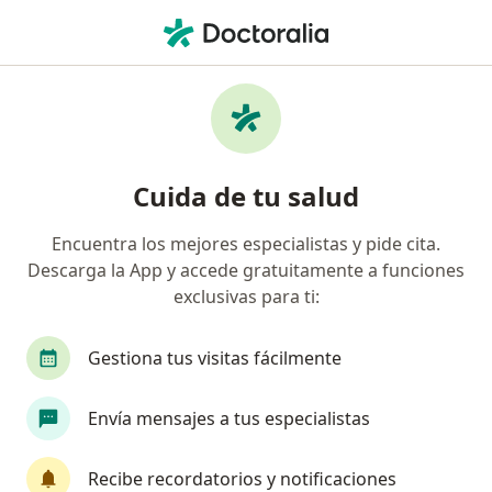
Men
Queratocono • Barranquilla, Atlántico
Filtros
• 1
Seguro
Mapa
Especialistas en Queratocono en
Cuida de tu salud
Barranquilla
Encuentra los mejores especialistas y pide cita.
Descarga la App y accede gratuitamente a funciones
¿Qué especialidad estás buscando?
exclusivas para ti:
Oftalmólogo
Optómetra
Gestiona tus visitas fácilmente
Envía mensajes a tus especialistas
Recibe recordatorios y notificaciones