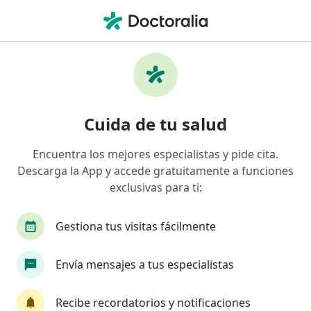
Men
Queratitis • Barranquilla, Atlántico
Filtros
• 1
Seguro
Mapa
Especialistas en Queratitis en Barranquilla
Cuida de tu salud
Encuentra los mejores especialistas y pide cita.
¿Qué especialidad estás buscando?
Descarga la App y accede gratuitamente a funciones
Oftalmólogo
Optómetra
Médico general
exclusivas para ti:
Gestiona tus visitas fácilmente
Envía mensajes a tus especialistas
Recibe recordatorios y notificaciones