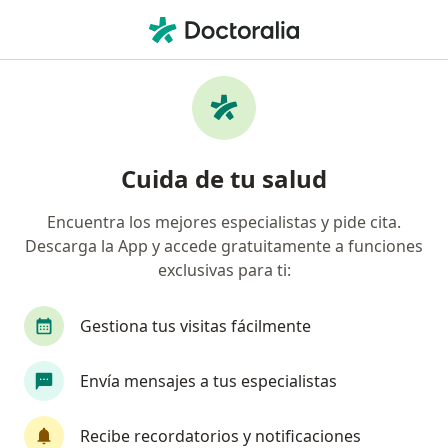
Men
Oligomenorrea • Medellín, Antioquia
Filtros
• 1
Seguro
Mapa
Especialistas en Oligomenorrea en Medellín
Cuida de tu salud
Encuentra los mejores especialistas y pide cita.
¿Qué especialidad estás buscando?
Descarga la App y accede gratuitamente a funciones
Ginecólogo
Médico general
Internista
exclusivas para ti:
Gestiona tus visitas fácilmente
Envía mensajes a tus especialistas
Recibe recordatorios y notificaciones