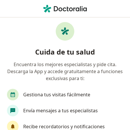
Men
Osteoartrosis De Hombro Cadera Rodilla • Bogotá, Cundinamarca
Filtros
• 1
Seguro
Mapa
Especialistas en Osteoartrosis de hombro,
Cuida de tu salud
cadera, rodilla en Bogotá
Encuentra los mejores especialistas y pide cita.
Descarga la App y accede gratuitamente a funciones
¿Qué especialidad estás buscando?
exclusivas para ti:
Fisioterapeuta
Psicólogo
Especialista en 
Gestiona tus visitas fácilmente
Envía mensajes a tus especialistas
Recibe recordatorios y notificaciones