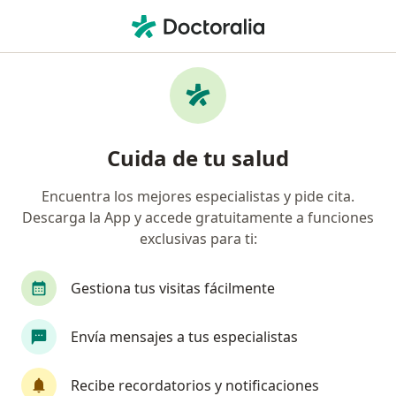
Men
Parkinson • Chía, Cundinamarca
Filtros
• 1
Mapa
Especialistas en Parkinson en Chía
Cuida de tu salud
Encuentra los mejores especialistas y pide cita.
¿Qué especialidad estás buscando?
Descarga la App y accede gratuitamente a funciones
Fisioterapeuta
Medico alternativo
Psico
exclusivas para ti:
Gestiona tus visitas fácilmente
Envía mensajes a tus especialistas
Recibe recordatorios y notificaciones