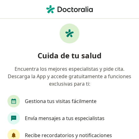
Men
Pérdida Del Cabello En Hombres • Medellín, Antioquia
Filtros
• 1
Seguro
Mapa
Especialistas en Pérdida del cabello en
Cuida de tu salud
hombres en Medellín
Encuentra los mejores especialistas y pide cita.
Descarga la App y accede gratuitamente a funciones
¿Qué especialidad estás buscando?
exclusivas para ti:
Dermatólogo
Ginecólogo
Técnico en Labo
Gestiona tus visitas fácilmente
Envía mensajes a tus especialistas
Recibe recordatorios y notificaciones