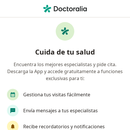
Men
Pérdida Del Cabello En Mujeres • Cali, Valle del Cauca
Filtros
• 1
Seguro
Mapa
Especialistas en Pérdida del cabello en
Cuida de tu salud
mujeres en Cali
Encuentra los mejores especialistas y pide cita.
Descarga la App y accede gratuitamente a funciones
¿Qué especialidad estás buscando?
exclusivas para ti:
Dermatólogo
Ginecólogo
Alergólogo
Gestiona tus visitas fácilmente
Envía mensajes a tus especialistas
Recibe recordatorios y notificaciones