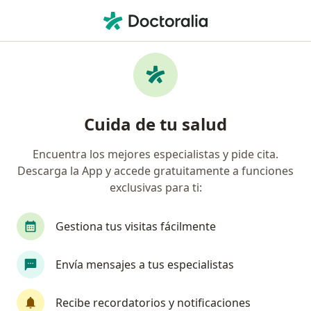
Men
Pericoronitis • Chía, Cundinamarca
Filtros
• 1
Mapa
Especialistas en Pericoronitis en Chía
Cuida de tu salud
Encuentra los mejores especialistas y pide cita.
¿Qué especialidad estás buscando?
Descarga la App y accede gratuitamente a funciones
Odontólogo
exclusivas para ti:
Gestiona tus visitas fácilmente
Envía mensajes a tus especialistas
Recibe recordatorios y notificaciones