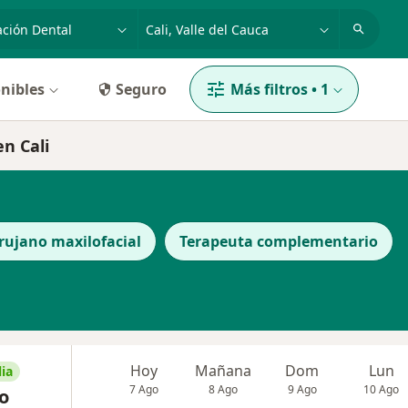
dad, enfermedad o nombre
p. ej. Bogotá
nibles
Seguro
Más filtros
•
1
n Cali
rujano maxilofacial
Terapeuta complementario
Hoy
Mañana
Dom
Lun
ia
7 Ago
8 Ago
9 Ago
10 Ago
o