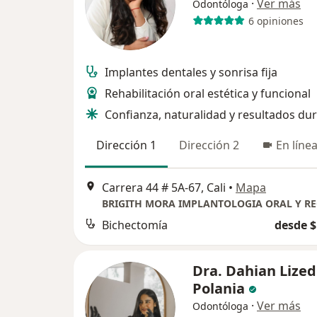
·
Ver más
Odontóloga
6 opiniones
Implantes dentales y sonrisa fija
Rehabilitación oral estética y funcional
Confianza, naturalidad y resultados du
Dirección 1
Dirección 2
En líne
Carrera 44 # 5A-67, Cali
•
Mapa
Bichectomía
desde $
Dra. Dahian Lized
Polania
·
Ver más
Odontóloga