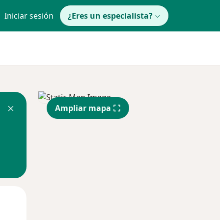
Iniciar sesión
¿Eres un especialista?
Ampliar mapa
Mar
Mié
Jue
11 Ago
12 Ago
13 Ago