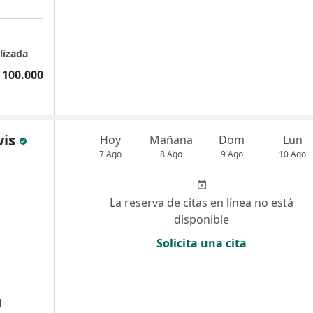
lizada
 100.000
vis
Hoy
Mañana
Dom
Lun
7 Ago
8 Ago
9 Ago
10 Ago
La reserva de citas en línea no está
disponible
Solicita una cita
a
l