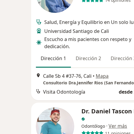
14 opiniones
Salud, Energía y Equilibrio en Un solo l
Universidad Santiago de Cali
Escucho a mis pacientes con respeto y
dedicación.
Dirección 1
Dirección 2
Dirección 
Calle 5b 4 #37-76, Cali
•
Mapa
Consultorio Dra.Jennifer Rios (San Fernand
Visita Odontología
desde 
Dr. Daniel Tascon
·
Ver más
Odontólogo
11 opiniones