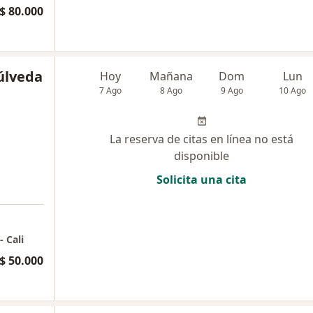
$ 80.000
úlveda
Hoy
Mañana
Dom
Lun
7 Ago
8 Ago
9 Ago
10 Ago
La reserva de citas en línea no está
disponible
Solicita una cita
 Cali
$ 50.000