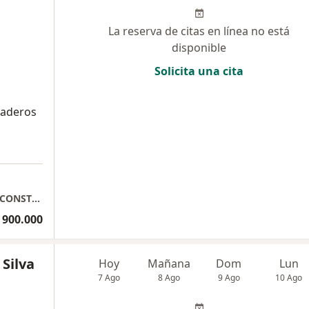
La reserva de citas en línea no está
disponible
Solicita una cita
raderos
a
BRIGITH MORA IMPLANTOLOGIA ORAL Y RECONSTRUCTIVA
 900.000
 Silva
Hoy
Mañana
Dom
Lun
7 Ago
8 Ago
9 Ago
10 Ago