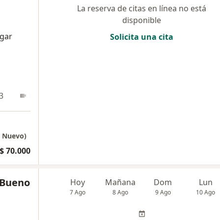
La reserva de citas en línea no está
disponible
ugar
Solicita una cita
3
En línea
o Nuevo)
$ 70.000
 Bueno
Hoy
Mañana
Dom
Lun
7 Ago
8 Ago
9 Ago
10 Ago