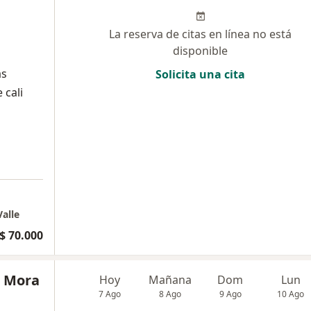
La reserva de citas en línea no está
disponible
as
Solicita una cita
 cali
Valle
$ 70.000
a Mora
Hoy
Mañana
Dom
Lun
7 Ago
8 Ago
9 Ago
10 Ago