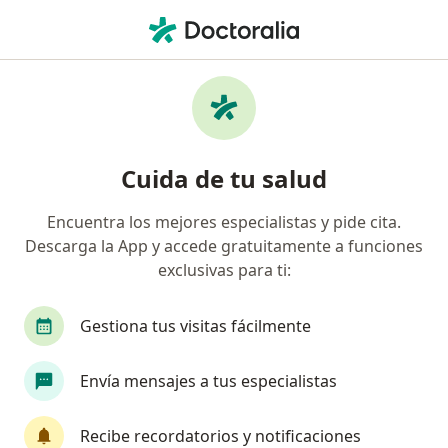
Men
Polimenorrea • Ibagué, Tolima
Filtros
• 1
Mapa
Especialistas en Polimenorrea en Ibagué
Cuida de tu salud
Encuentra los mejores especialistas y pide cita.
¿Qué especialidad estás buscando?
Descarga la App y accede gratuitamente a funciones
Ginecólogo
exclusivas para ti:
Gestiona tus visitas fácilmente
Envía mensajes a tus especialistas
Recibe recordatorios y notificaciones