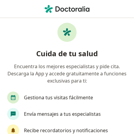
Men
Presbicia • Cajicá, Cundinamarca
Filtros
• 1
Seguro
Mapa
Especialistas en Presbicia en Cajicá
Cuida de tu salud
Encuentra los mejores especialistas y pide cita.
¿Qué especialidad estás buscando?
Descarga la App y accede gratuitamente a funciones
Oftalmólogo
Optómetra
exclusivas para ti:
Gestiona tus visitas fácilmente
Envía mensajes a tus especialistas
Recibe recordatorios y notificaciones