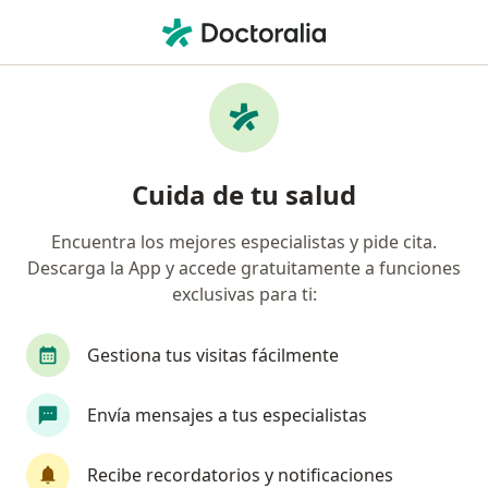
Men
Síndrome De Sjôgren • Cajicá, Cundinamarca
Filtros
• 1
Mapa
Especialistas en Síndrome de Sjôgren en
Cuida de tu salud
Cajicá
Encuentra los mejores especialistas y pide cita.
Descarga la App y accede gratuitamente a funciones
¿Qué especialidad estás buscando?
exclusivas para ti:
Médico general
Especialista en Medicina Famil
Gestiona tus visitas fácilmente
Envía mensajes a tus especialistas
Recibe recordatorios y notificaciones