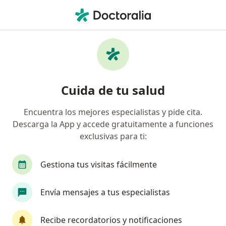
Men
Conjuntivitis • Cajicá, Cundinamarca
Filtros
• 1
Seguro
Mapa
Especialistas en Conjuntivitis en Cajicá
Cuida de tu salud
Encuentra los mejores especialistas y pide cita.
¿Qué especialidad estás buscando?
Descarga la App y accede gratuitamente a funciones
Optómetra
Oftalmólogo
exclusivas para ti:
Gestiona tus visitas fácilmente
Envía mensajes a tus especialistas
Recibe recordatorios y notificaciones