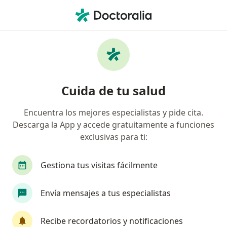
Men
Problemas De Apego • Barranquilla, Atlántico
Filtros
• 1
Seguro
Mapa
Especialistas en Problemas de apego en
Cuida de tu salud
Barranquilla
Encuentra los mejores especialistas y pide cita.
Descarga la App y accede gratuitamente a funciones
¿Qué especialidad estás buscando?
exclusivas para ti:
Psicólogo
Neuropsicólogo
Psiquiatra
Gestiona tus visitas fácilmente
Envía mensajes a tus especialistas
Recibe recordatorios y notificaciones