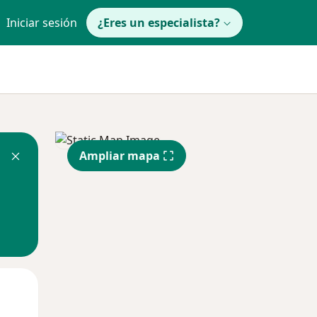
Iniciar sesión
¿Eres un especialista?
Ampliar mapa
Mar
Mié
Jue
11 Ago
12 Ago
13 Ago