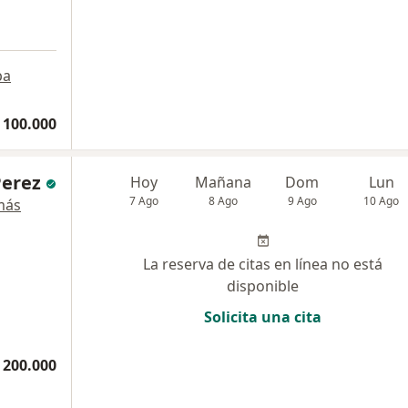
a
pa
 100.000
Perez
Hoy
Mañana
Dom
Lun
7 Ago
8 Ago
9 Ago
10 Ago
más
La reserva de citas en línea no está
disponible
Solicita una cita
 200.000