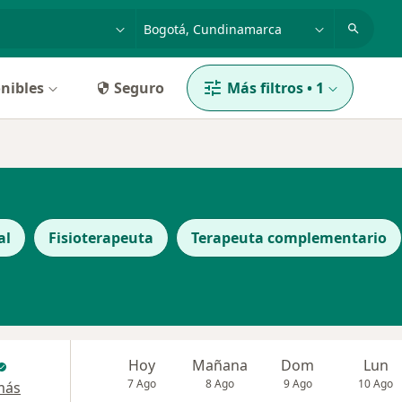
dad, enfermedad o nombre
p. ej. Bogotá
nibles
Seguro
Más filtros
•
1
al
Fisioterapeuta
Terapeuta complementario
Hoy
Mañana
Dom
Lun
7 Ago
8 Ago
9 Ago
10 Ago
más