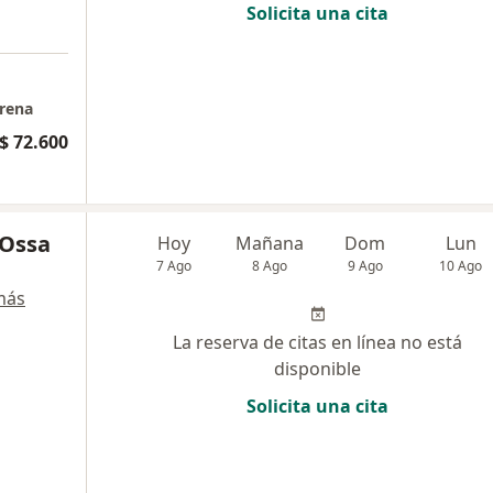
Solicita una cita
erena
$ 72.600
 Ossa
Hoy
Mañana
Dom
Lun
7 Ago
8 Ago
9 Ago
10 Ago
más
La reserva de citas en línea no está
disponible
Solicita una cita