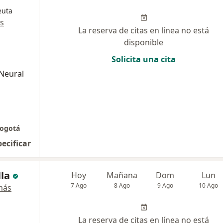
euta
s
La reserva de citas en línea no está
disponible
Solicita una cita
 Neural
Bogotá
pecificar
lla
Hoy
Mañana
Dom
Lun
7 Ago
8 Ago
9 Ago
10 Ago
más
La reserva de citas en línea no está