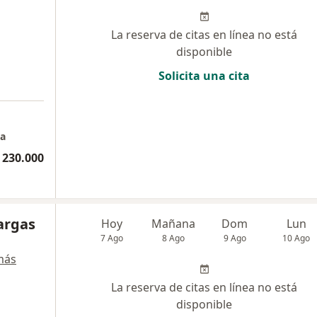
La reserva de citas en línea no está
disponible
Solicita una cita
na
 230.000
argas
Hoy
Mañana
Dom
Lun
7 Ago
8 Ago
9 Ago
10 Ago
más
La reserva de citas en línea no está
disponible