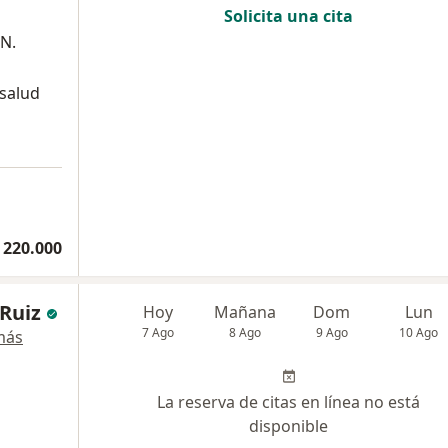
Solicita una cita
 N.
 salud
 220.000
 Ruiz
Hoy
Mañana
Dom
Lun
7 Ago
8 Ago
9 Ago
10 Ago
más
La reserva de citas en línea no está
disponible