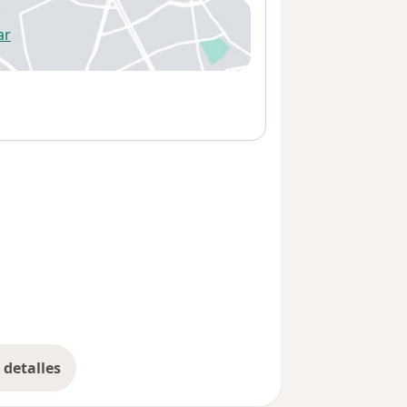
ar
 abre en una nueva pestaña
detalles
bre la dirección