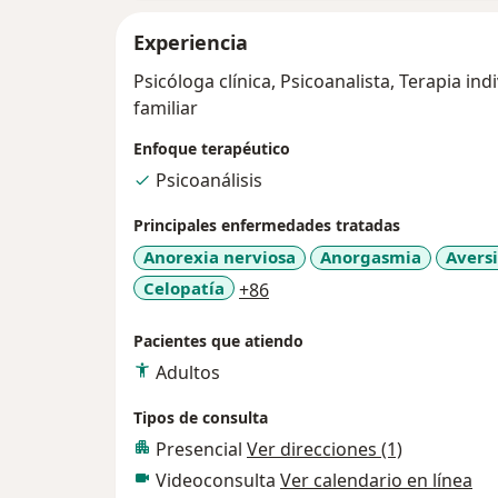
Experiencia
Psicóloga clínica, Psicoanalista, Terapia ind
familiar
Enfoque terapéutico
Psicoanálisis
Principales enfermedades tratadas
Anorexia nerviosa
Anorgasmia
Aversi
a11y_sr_more_diseases
Celopatía
+86
Pacientes que atiendo
Adultos
Tipos de consulta
Presencial
Ver direcciones (1)
Videoconsulta
Ver calendario en línea