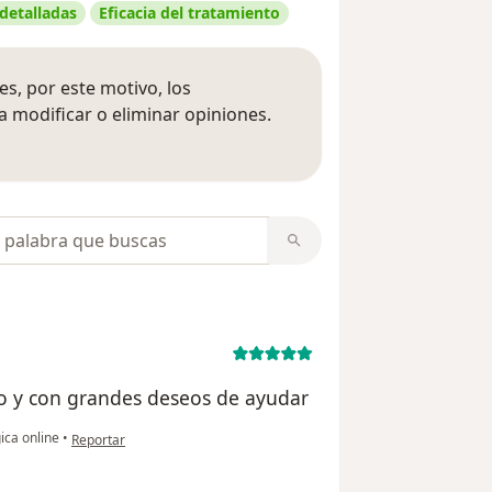
 detalladas
Eficacia del tratamiento
s, por este motivo, los
 modificar o eliminar opiniones.
 opiniones
opiniones
no y con grandes deseos de ayudar
en opinión del usuario Josefina
ica online
•
Reportar