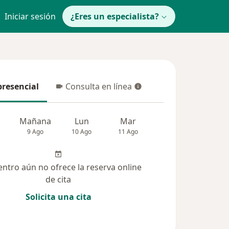
Iniciar sesión
¿Eres un especialista?
presencial
Consulta en línea
resencial
Consulta en línea
Mañana
Lun
Mar
Mié
Jue
9 Ago
10 Ago
11 Ago
12 Ago
13 Ag
entro aún no ofrece la reserva online
de cita
Solicita una cita
(53)