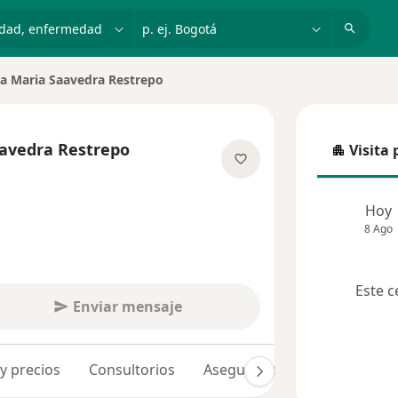
dad, enfermedad o nombre
p. ej. Bogotá
a Maria Saavedra Restrepo
de ciudad
avedra Restrepo
Visita 
Visita p
 las especializaciones
Hoy
8 Ago
Este c
Enviar mensaje
 y precios
Consultorios
Aseguradoras
Opiniones 