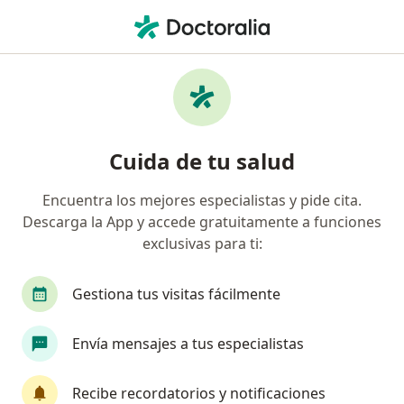
Men
Situaciones De Conflicto Familiares • Barranquilla, Atlántico
Filtros
• 1
Seguro
Mapa
Especialistas en Situaciones de conflicto
Cuida de tu salud
familiares en Barranquilla
Encuentra los mejores especialistas y pide cita.
Descarga la App y accede gratuitamente a funciones
¿Qué especialidad estás buscando?
exclusivas para ti:
Psicólogo
Sexólogo
Neuropsicólogo
Gestiona tus visitas fácilmente
Envía mensajes a tus especialistas
Recibe recordatorios y notificaciones