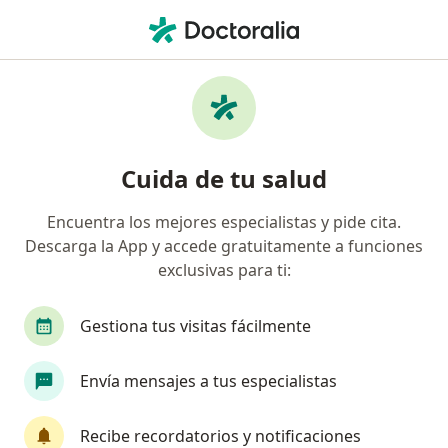
Men
Situaciones De Conflicto Familiares • Cartagena, Bolívar
Filtros
• 1
Seguro
Mapa
Especialistas en Situaciones de conflicto
Cuida de tu salud
familiares en Cartagena
Encuentra los mejores especialistas y pide cita.
Descarga la App y accede gratuitamente a funciones
¿Qué especialidad estás buscando?
exclusivas para ti:
Psicólogo
Enfermero
Fisioterapeuta
Gestiona tus visitas fácilmente
Envía mensajes a tus especialistas
Recibe recordatorios y notificaciones