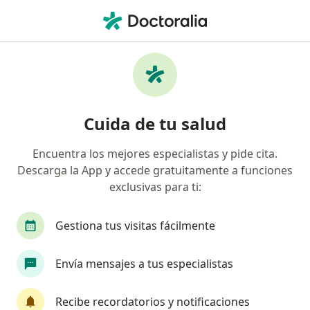
Men
Situaciones De Conflicto Familiares • Medellín, Antioquia
Filtros
• 1
Seguro
Mapa
Especialistas en Situaciones de conflicto
Cuida de tu salud
familiares en Medellín
Encuentra los mejores especialistas y pide cita.
Descarga la App y accede gratuitamente a funciones
¿Qué especialidad estás buscando?
exclusivas para ti:
Psicólogo
Neuropsicólogo
Psicoanalista
Gestiona tus visitas fácilmente
Envía mensajes a tus especialistas
Recibe recordatorios y notificaciones