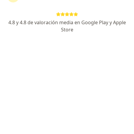
continuar tu tratamiento sin salir de casa. Si lo
necesitas, también puedes reservar una cita
presencial.
4.8 y 4.8 de valoración media en Google Play y Apple
Store
Mostrar especialistas
¿Cómo funciona?
Expertos en taquicardia
Carlos Orlando Ospina Borja
Médico general
Bogotá