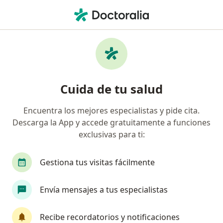
Men
¿Qué estás buscando?
Página De Inicio
Enfermedades
Taquicardia
Taquicardia - Información,
Cuida de tu salud
expertos y preguntas frecuentes
Encuentra los mejores especialistas y pide cita.
Descarga la App y accede gratuitamente a funciones
exclusivas para ti:
Información
Pregunta al Experto
Gestiona tus visitas fácilmente
Envía mensajes a tus especialistas
No descuides tu salud
Escoge la consulta en línea para empezar o
Recibe recordatorios y notificaciones