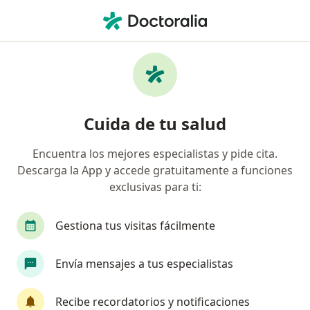
Men
Tendinitis De Miembros Inferiores Y Superiores • Palmira, Valle del Cauca
Filtros
• 1
Mapa
Especialistas en Tendinitis de miembros
Cuida de tu salud
inferiores y superiores en Palmira
Encuentra los mejores especialistas y pide cita.
Descarga la App y accede gratuitamente a funciones
¿Qué especialidad estás buscando?
exclusivas para ti:
Fisioterapeuta
Terapeuta complementario
Gestiona tus visitas fácilmente
Envía mensajes a tus especialistas
Recibe recordatorios y notificaciones