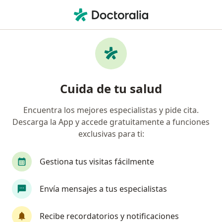
Men
Capsulitis Adhesiva • Palmira, Valle del Cauca
Filtros
• 1
Seguro
Mapa
Especialistas en Capsulitis adhesiva en
Cuida de tu salud
Palmira
Encuentra los mejores especialistas y pide cita.
Descarga la App y accede gratuitamente a funciones
¿Qué especialidad estás buscando?
exclusivas para ti:
Fisioterapeuta
Médico fisiatra rehabilitador
Gestiona tus visitas fácilmente
Envía mensajes a tus especialistas
Recibe recordatorios y notificaciones