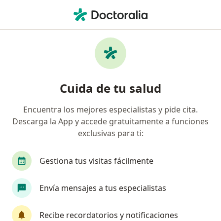
Men
Síndrome Piriforme • Palmira, Valle del Cauca
Filtros
• 1
Seguro
Mapa
Especialistas en Síndrome Piriforme en
Cuida de tu salud
Palmira
Encuentra los mejores especialistas y pide cita.
Descarga la App y accede gratuitamente a funciones
¿Qué especialidad estás buscando?
exclusivas para ti:
Fisioterapeuta
Terapeuta complementario
Gestiona tus visitas fácilmente
Envía mensajes a tus especialistas
Recibe recordatorios y notificaciones