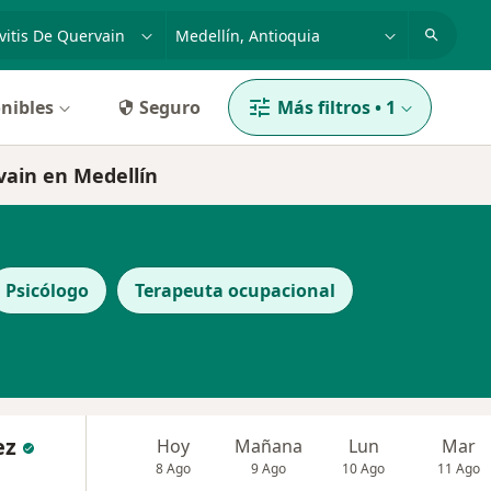
dad, enfermedad o nombre
p. ej. Bogotá
nibles
Seguro
Más filtros
•
1
vain en Medellín
Psicólogo
Terapeuta ocupacional
ez
Hoy
Mañana
Lun
Mar
8 Ago
9 Ago
10 Ago
11 Ago