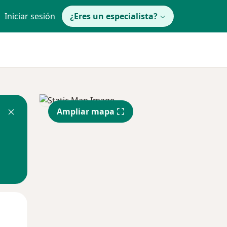
Iniciar sesión
¿Eres un especialista?
Ampliar mapa
Mié
Jue
Vie
12 Ago
13 Ago
14 Ago