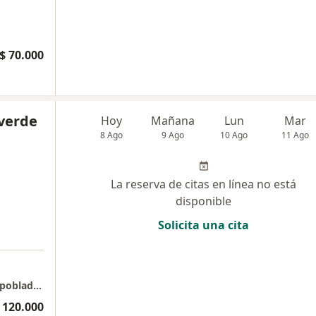
$ 70.000
averde
Hoy
Mañana
Lun
Mar
8 Ago
9 Ago
10 Ago
11 Ago
La reserva de citas en línea no está
disponible
Solicita una cita
LAVERDE FISIOTERAPIA Clinica medellin del poblado consultorio 604
 120.000