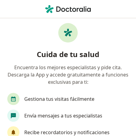
Men
Timidez • Cali, Valle del Cauca
Filtros
• 1
Seguro
Mapa
Especialistas en Timidez en Cali
Cuida de tu salud
Encuentra los mejores especialistas y pide cita.
¿Qué especialidad estás buscando?
Descarga la App y accede gratuitamente a funciones
Psicólogo
Neuropsicólogo
Sexólogo
exclusivas para ti:
Gestiona tus visitas fácilmente
Envía mensajes a tus especialistas
Recibe recordatorios y notificaciones