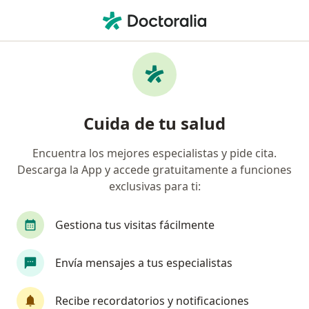
Men
Tiña • Chía, Cundinamarca
Filtros
• 1
Seguro
Mapa
Especialistas en Tiña en Chía
Cuida de tu salud
Encuentra los mejores especialistas y pide cita.
¿Qué especialidad estás buscando?
Descarga la App y accede gratuitamente a funciones
Dermatólogo
exclusivas para ti:
Gestiona tus visitas fácilmente
Envía mensajes a tus especialistas
Recibe recordatorios y notificaciones