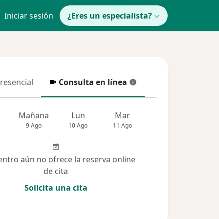
Iniciar sesión
¿Eres un especialista?
presencial
Consulta en línea
resencial
Consulta en línea
Mañana
Lun
Mar
Mié
Jue
9 Ago
10 Ago
11 Ago
12 Ago
13 Ag
entro aún no ofrece la reserva online
de cita
Solicita una cita
 solucionadas (63)