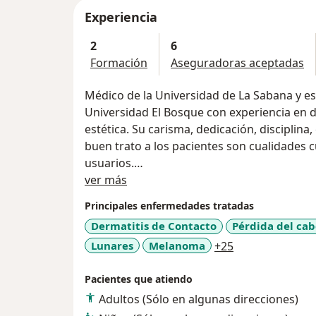
Experiencia
2
6
Formación
Aseguradoras aceptadas
Médico de la Universidad de La Sabana y es
Universidad El Bosque con experiencia en de
estética. Su carisma, dedicación, disciplina
buen trato a los pacientes son cualidades
usuarios.
Acerca de mí
ver más
Su consultorio se encuentra en el Edificio
Principales enfermedades tratadas
de fácil ubicación y acceso en cualquier me
Dermatitis de Contacto
Pérdida del ca
peatonal de Centro Chia). Contando equipo
a11y_sr_more_d
Lunares
Melanoma
+25
ofrecerle las mejores alternativas para el c
pediatricos y adultos.
Pacientes que atiendo
Adultos (Sólo en algunas direcciones)