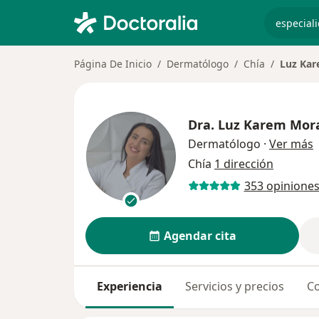
especiali
Página De Inicio
Dermatólogo
Chía
Luz Kar
Dra.
Luz Karem Mor
s
Dermatólogo
·
Ver más
Chía
1 dirección
353 opinione
Agendar cita
Experiencia
Servicios y precios
Co