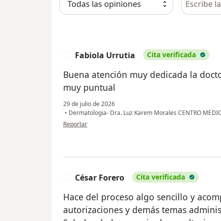
Fabiola Urrutia
Cita verificada
F
Buena atención muy dedicada la doctor
muy puntual
29 de julio de 2026
•
Dermatologia- Dra. Luz Karem Morales CENTRO MEDIC
en opinión del usuario Fabiola Urrutia
Reportar
César Forero
Cita verificada
C
Hace del proceso algo sencillo y aco
autorizaciones y demás temas administ