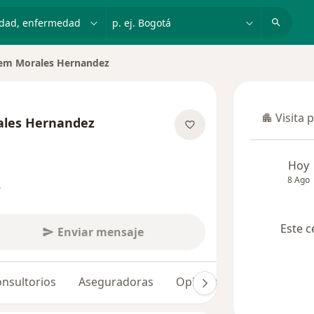
dad, enfermedad o nombre
p. ej. Bogotá
em Morales Hernandez
Visita 
ales Hernandez
Visita p
obre las especializaciones
Hoy
8 Ago
s
Este c
Enviar mensaje
nsultorios
Aseguradoras
Opiniones (353)
Dudas