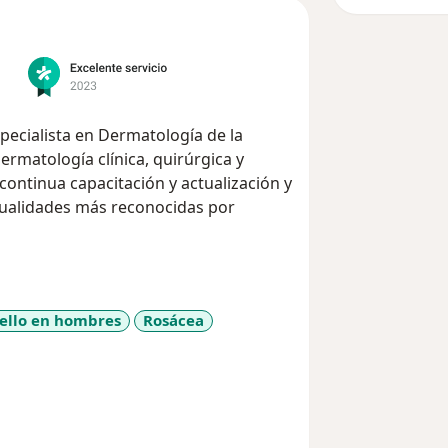
pecialista en Dermatología de la
rmatología clínica, quirúrgica y
, continua capacitación y actualización y
 cualidades más reconocidas por
 Vita en Chia-Cundinamarca en un lugar
dio de transporte (frente al puente
bello en hombres
Rosácea
s e instalación médica necesaria para
iseases
uidado de su piel en pacientes