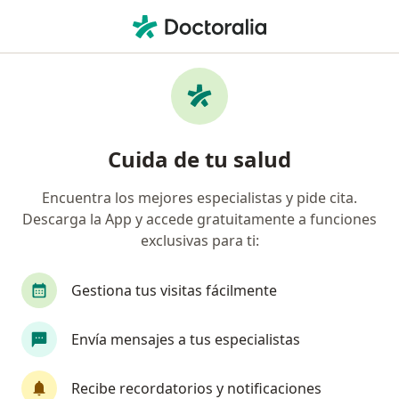
Men
Tumor Benigno De La Boca • Bucaramanga, Santander
Filtros
• 1
Seguro
Mapa
Especialistas en Tumor Benigno de la Boca
Cuida de tu salud
en Bucaramanga
Encuentra los mejores especialistas y pide cita.
Descarga la App y accede gratuitamente a funciones
¿Qué especialidad estás buscando?
exclusivas para ti:
Odontólogo
Cirujano maxilofacial
Patólo
Gestiona tus visitas fácilmente
Envía mensajes a tus especialistas
Recibe recordatorios y notificaciones