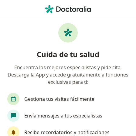
Men
Tumor De Las Vías Biliares • Cali, Valle del Cauca
Filtros
• 1
Seguro
Mapa
Especialistas en Tumor de las vías biliares
Cuida de tu salud
en Cali
Encuentra los mejores especialistas y pide cita.
Descarga la App y accede gratuitamente a funciones
¿Qué especialidad estás buscando?
exclusivas para ti:
Oncólogo
Cirujano general
Gestiona tus visitas fácilmente
Envía mensajes a tus especialistas
Recibe recordatorios y notificaciones