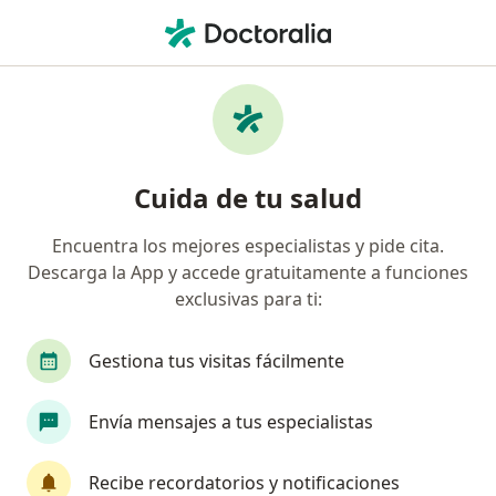
Men
Vaginismo • Cartagena, Bolívar
Filtros
• 1
Seguro
Mapa
Especialistas en Vaginismo en Cartagena
Cuida de tu salud
Encuentra los mejores especialistas y pide cita.
¿Qué especialidad estás buscando?
Descarga la App y accede gratuitamente a funciones
Médico general
Fisioterapeuta
Especialis
exclusivas para ti:
Gestiona tus visitas fácilmente
Envía mensajes a tus especialistas
Recibe recordatorios y notificaciones