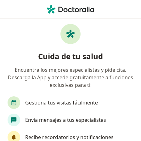
Men
Vaginitis Subaguda Y Crónica • Cali, Valle del Cauca
Filtros
• 1
Seguro
Mapa
Especialistas en Vaginitis subaguda y
Cuida de tu salud
crónica en Cali
Encuentra los mejores especialistas y pide cita.
Descarga la App y accede gratuitamente a funciones
¿Qué especialidad estás buscando?
exclusivas para ti:
Ginecólogo
Médico general
Gestiona tus visitas fácilmente
Envía mensajes a tus especialistas
Recibe recordatorios y notificaciones