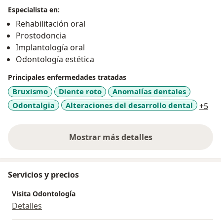
Especialista en:
Rehabilitación oral
Prostodoncia
Implantología oral
Odontología estética
Principales enfermedades tratadas
Bruxismo
Diente roto
Anomalías dentales
a11
Odontalgia
Alteraciones del desarrollo dental
+5
Mostrar más detalles
sobre la experiencia
Servicios y precios
Visita Odontología
Detalles