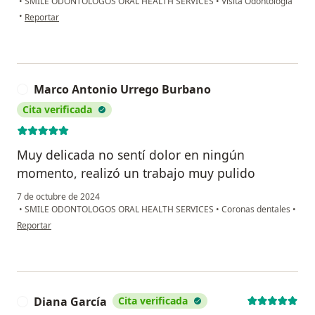
•
SMILE ODONTOLOGOS ORAL HEALTH SERVICES
•
Visita Odontología
en opinión del usuario AR
•
Reportar
Marco Antonio Urrego Burbano
M
Cita verificada
Muy delicada no sentí dolor en ningún
momento, realizó un trabajo muy pulido
7 de octubre de 2024
•
SMILE ODONTOLOGOS ORAL HEALTH SERVICES
•
Coronas dentales
•
en opinión del usuario Marco Antonio Urrego Burbano
Reportar
Diana García
Cita verificada
D