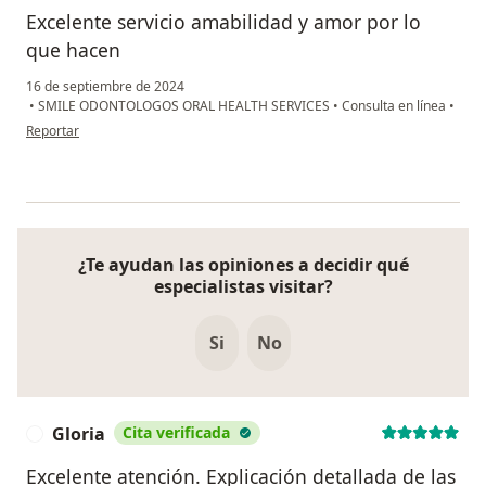
Excelente servicio amabilidad y amor por lo
que hacen
16 de septiembre de 2024
•
SMILE ODONTOLOGOS ORAL HEALTH SERVICES
•
Consulta en línea
•
en opinión del usuario Diana García
Reportar
¿Te ayudan las opiniones a decidir qué
especialistas visitar?
Si
No
Gloria
Cita verificada
G
Excelente atención. Explicación detallada de las