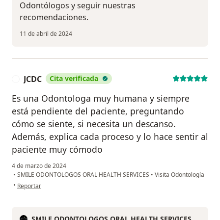
Odontólogos y seguir nuestras
recomendaciones.
11 de abril de 2024
JCDC
Cita verificada
J
Es una Odontologa muy humana y siempre
está pendiente del paciente, preguntando
cómo se siente, si necesita un descanso.
Además, explica cada proceso y lo hace sentir al
paciente muy cómodo
4 de marzo de 2024
•
SMILE ODONTOLOGOS ORAL HEALTH SERVICES
•
Visita Odontología
en opinión del usuario JCDC
•
Reportar
SMILE ODONTOLOGOS ORAL HEALTH SERVICES