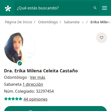
Men
¿Qué estás buscando?
Página De Inicio
Odontólogo
Sabaneta
Erika Milen
Cambiar de ciuda
Dra.
Erika Milena Celeita Castaño
sobre las especializaciones
Odontólogo
·
Ver más
Sabaneta
1 dirección
Núm. Colegiado: 32297454
44 opiniones