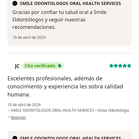
SMILE ODONTOLOGOS ORAL HEALTH SERVICES
Gracias por confiar tu salud oral a Smile
Odontólogos y seguir nuestras
recomendaciones.
19 de abril de 2024
JC
Cita verificada
J
Excelentes profesionales, además de
conocimiento y experiencia les sobra calidad
humana.
18 de abril de 2024
•
SMILE ODONTOLOGOS ORAL HEALTH SERVICES
•
Visita Odontología
en opinión del usuario JC
•
Reportar
SMILE ODONTOLOGOS ORAL HEALTH SERVICES