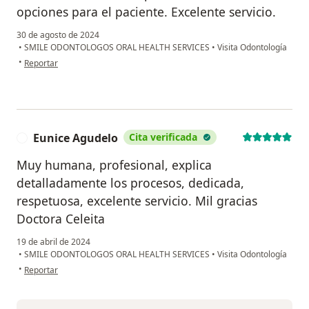
opciones para el paciente. Excelente servicio.
30 de agosto de 2024
•
SMILE ODONTOLOGOS ORAL HEALTH SERVICES
•
Visita Odontología
en opinión del usuario Gloria
•
Reportar
Eunice Agudelo
Cita verificada
E
Muy humana, profesional, explica
detalladamente los procesos, dedicada,
respetuosa, excelente servicio. Mil gracias
Doctora Celeita
19 de abril de 2024
•
SMILE ODONTOLOGOS ORAL HEALTH SERVICES
•
Visita Odontología
en opinión del usuario Eunice Agudelo
•
Reportar